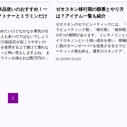
単品使いのおすすめ！一
ゼオスキン移行期の順番とやり方
？トナーとミラミンだけ
は？アイテム一覧も紹介
ゼオスキンのセラピューティックには、「
ラピューティック期」「移行期」「維持期
始めたいけどなかなか勇気が出
の3つの期間があります。 トレチノインと
う人も多いのではないでしょう
イドロキノンという強い成分を使い、積極
どの副反応が起こりやすいの
に肌のターンオーバーを促進させるセラピ
ンを使用する上で避けて通れな
ーティック期を終え、通常のスキンケア...
っと怖い気もしますよね。 ま
ラインを揃えれば数万円の...
2023年7月12日
1